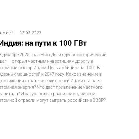
02-03-2026
В МИРЕ
Индия: на пути к 100 ГВт
В декабре 2025 года Нью-Дели сделал исторический
шаг — открыл частным инвестициям дорогу в
атомный сектор Индии. Цель амбициозна: 100 ГВт
ядерных мощностей к 2047 году. Какое значение в
достижении стратегических целей Индии сыграет
атомная энергия? Что даст привлечение частного
капитала? И какую роль в развитии индийской
атомной отрасли могут сыграть российские ВВЭР?