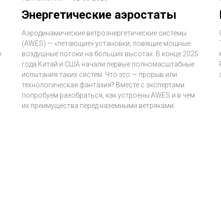
Энергетические аэростаты
Аэродинамические ветроэнергетические системы
(AWES) — «летающие» установки, ловящие мощные
о
воздушные потоки на больших высотах. В конце 2025
года Китай и США начали первые полномасштабные
испытания таких систем. Что это — прорыв или
технологическая фантазия? Вместе с экспертами
попробуем разобраться, как устроены AWES и в чем
их преимущества перед наземными ветряками.