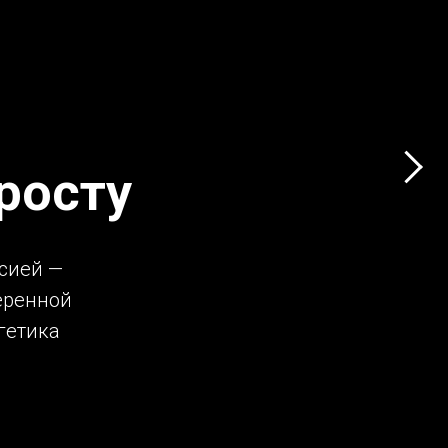
 росту
ссией —
еренной
гетика