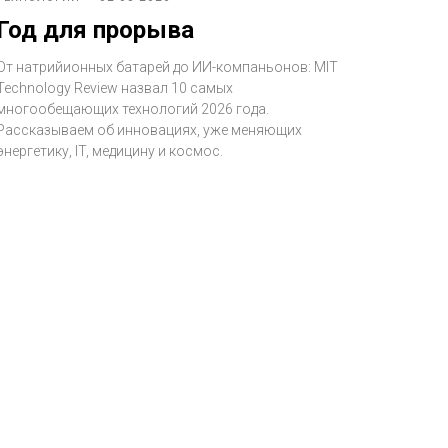
Год для прорыва
От натрийионных батарей до ИИ-компаньонов: MIT
Technology Review назвал 10 самых
многообещающих технологий 2026 года.
Рассказываем об инновациях, уже меняющих
энергетику, IT, медицину и космос.