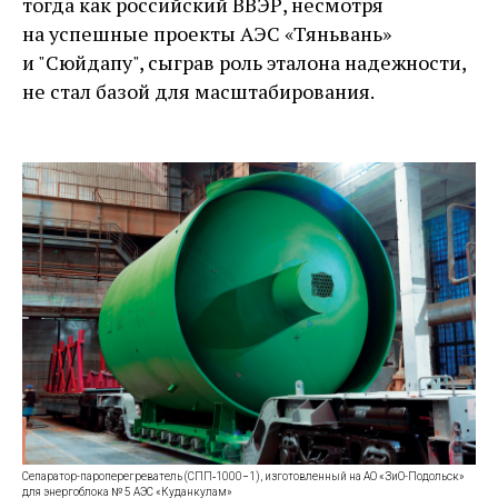
тогда как российский ВВЭР, несмотря
на успешные проекты АЭС «Тяньвань»
и "Сюйдапу", сыграв роль эталона надежности,
не стал базой для масштабирования.
Сепаратор-­пароперегреватель (СПП‑1000−1), изготовленный на АО «ЗиО-Подольск»
для энергоблока № 5 АЭС «Куданкулам»