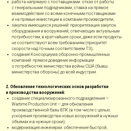
работа напрямую с поставщиками: отказ от работы
с генеральными подрядчиками, ставка на прямое
взаимодействие со всеми конечными поставщиками
и на прямые инвестиции в компании-­производители;
закупка имеющихся решений: приоритезация закупок
оборудования и вооружений, отвечающих актуальным
потребностям, в кратчайшие сроки, даже если продукты
не соответствуют всем требованиям (приоритет
скорости над точным соответствием ТЗ);
создание Консорциума оборонно-­промышленных
компаний: прямое доведение информации
о потребностях министерства вой­ны США (бывш.
министерства обороны) до всей индустрии.
2. Обновление технологических основ разработки
и производства вооружений:
создание специализированного подразделения — ​
Wartime Production Unit — ​для обновления
производственной базы ВПК (в том числе с целью
ускорения производства новых вооружений в нужных
объемах и в нужные сроки);
модернизация инженерии: обеспечение быстрой,