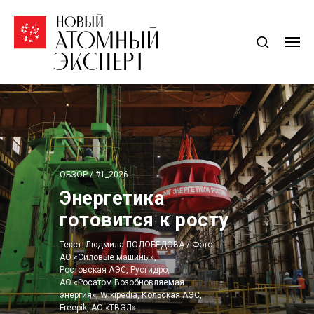
ОБЗОР / #1_2026
Энергетика
готовится к росту
Текст: Людмила ПОДОБЕДОВА / Фото:
АО «Силовые машины»,
Ростовская АЭС, Русгидро,
АО «Росатом Возобновляемая
энергия», Wikipedia, Кольская АЭС,
Freepik, АО «ТВЭЛ»