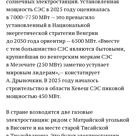
солнечных электростанций. Установленная
мощность СЭС в 2025 году оценивалась
в 7000−7750 МВт — ​это превысило
установленный в Национальной
энергетической стратегии Венгрии
до 2030 года ориентир — ​6500 МВт. «Вместе
с тем большинство СЭС являются бытовыми,
крупнейшая по венгерским меркам СЭС
в Мезечате (250 МВт) заметно уступает
мировым лидерам», — ​констатирует
А. Дрыночкин. В 2025 году началось
строительство в области Хевеш СЭС пиковой
мощностью 450 МВт.
В стране возводятся две газовые
электростанции: рядом с Матрайской угольной
в Висонте и на месте старой Тисайской
в Тисауйвароше. Это будут электростанции