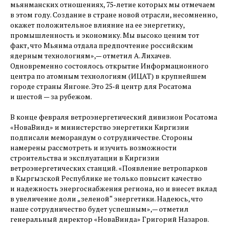
мьянманских отношениях, 75‑летие которых мы отмечаем
в этом году. Создание в стране новой отрасли, несомненно,
окажет положительное влияние на ее энергетику,
промышленность и экономику. Мы высоко ценим тот
факт, что Мьянма отдала предпочтение российским
ядерным технологиям», — ​отметил А. Лихачев.
Одновременно состоялось открытие Информационного
центра по атомным технологиям (ИЦАТ) в крупнейшем
городе страны Янгоне. Это 25‑й центр для Росатома
и шестой — ​за рубежом.
В конце февраля ветроэнергетический дивизион Росатома
«НоваВинд» и министерство энергетики Киргизии
подписали меморандум о сотрудничестве. Стороны
намерены рассмотреть и изучить возможности
строительства и эксплуатации в Киргизии
ветроэнергетических станций. «Появление ветропарков
в Кыргызской Республике не только повысит качество
и надежность энергоснабжения региона, но и внесет вклад
в увеличение доли „зеленой“ энергетики. Надеюсь, что
наше сотрудничество будет успешным», — ​отметил
генеральный директор «НоваВинда» Григорий Назаров.