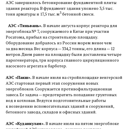
АЭС завершилось бетонирование фундаментной плиты
здания реактора. В фундамент здания уложено 3,5 тыс.
3
тонн арматуры и 17,5 тыс. м
бетонной смеси.
АЭС «Тяньвань».
В начале августа корпус реактора для
энергоблока № 7, сооружаемого в Китае при участии
Росатома, прибыл на строительную площадку.
Оборудование добралось из России морем менее чем
за два месяца. Вес корпуса — 334,2 тонны, его длина — ​12
метров. Днем ранее на площадку были доставлены четыре
парогенератора, три корпуса главного циркуляционного
насосного агрегата и барботер.
АЭС «Пакш».
В начале июля на стройплощадке венгерской
АЭС стартовал первый этап сооружения новых
энергоблоков. Сооружается противофильтрационная
завеса. Ее задача — ​предотвратить попадание грунтовых
вод в котлован. Ведутся подготовительные работы
к возведению вспомогательных зданий и сооружений,
бетонного завода, складов и офисных зданий.
АЭС «Куданкулам».
В начале июля на пятом энергоблоке