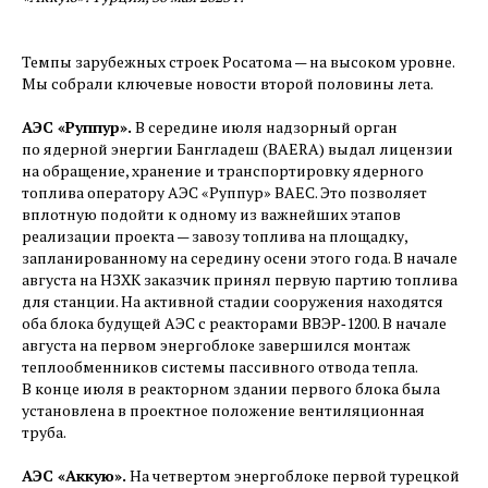
Темпы зарубежных строек Росатома — ​на высоком уровне.
Мы собрали ключевые новости второй половины лета.
АЭС «Руппур».
В середине июля надзорный орган
по ядерной энергии Бангладеш (BAERA) выдал лицензии
на обращение, хранение и транспортировку ядерного
топлива оператору АЭС «Руппур» BAEC. Это позволяет
вплотную подойти к одному из важнейших этапов
реализации проекта — ​завозу топлива на площадку,
запланированному на середину осени этого года. В начале
августа на НЗХК заказчик принял первую партию топлива
для станции. На активной стадии сооружения находятся
оба блока будущей АЭС с реакторами ВВЭР‑1200. В начале
августа на первом энергоблоке завершился монтаж
теплообменников системы пассивного отвода тепла.
В конце июля в реакторном здании первого блока была
установлена в проектное положение вентиляционная
труба.
АЭС «Аккую».
На четвертом энергоблоке первой турецкой