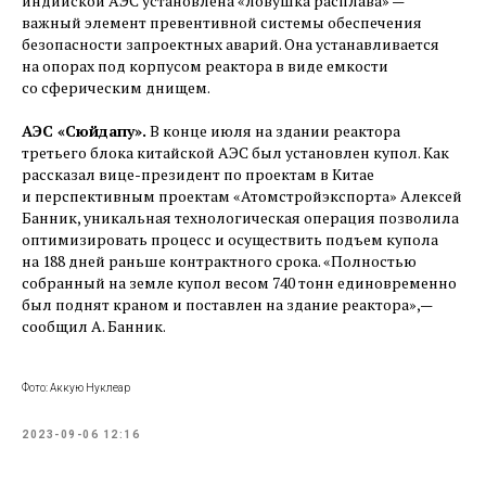
индийской АЭС установлена «ловушка расплава» — ​
важный элемент превентивной системы обеспечения
безопасности запроектных аварий. Она устанавливается
на опорах под корпусом реактора в виде емкости
со сферическим днищем.
АЭС «Сюйдапу».
В конце июля на здании реактора
третьего блока китайской АЭС был установлен купол. Как
рассказал вице-президент по проектам в Китае
и перспективным проектам «Атомстройэкспорта» Алексей
Банник, уникальная технологическая операция позволила
оптимизировать процесс и осуществить подъем купола
на 188 дней раньше контрактного срока. «Полностью
собранный на земле купол весом 740 тонн единовременно
был поднят краном и поставлен на здание реактора», — ​
сообщил А. Банник.
Фото: Аккую Нуклеар
2023-09-06 12:16