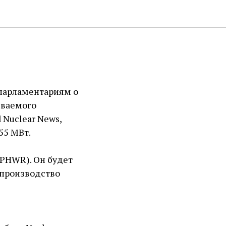
 парламентариям о
ываемого
 Nuclear News,
55 МВт.
(PHWR). Он будет
о производство