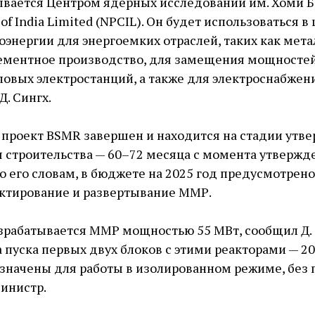
ывается Центром ядерных исследований им. Хоми Б
 of India Limited (NPCIL). Он будет использоваться в
оэнергии для энергоемких отраслей, таких как мета
ементное производство, для замещения мощносте
ловых электростанций, а также для электроснабже
Д. Сингх.
проект BSMR завершен и находится на стадии утве
строительства — ​60–72 месяца с момента утвержде
По его словам, в бюджете на 2025 год предусмотрен
ектирование и развертывание ММР.
азрабатывается ММР мощностью 55 МВт, сообщил Д. 
пуска первых двух блоков с этими реакторами — ​203
значены для работы в изолированном режиме, без
министр.