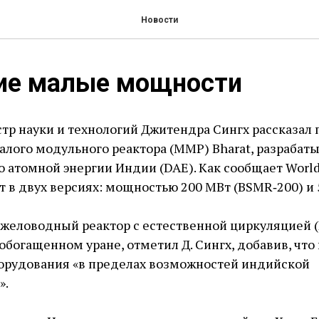
Новости
ие малые мощности
р науки и технологий Джитендра Сингх рассказал
малого модульного реактора (ММР) Bharat, разрабат
 атомной энергии Индии (DAE). Как сообщает World
т в двух версиях: мощностью 200 МВт (BSMR‑200) и 
тяжеловодный реактор с естественной циркуляцией 
обогащенном уране, отметил Д. Сингх, добавив, чт
орудования «в пределах возможностей индийской
».