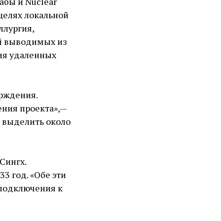
абы и Nuclear
 целях локальной
ллургия,
й выводимых из
ния удаленных
рждения.
ния проекта», —
о выделить около
Сингх.
3 год. «Обе эти
 подключения к