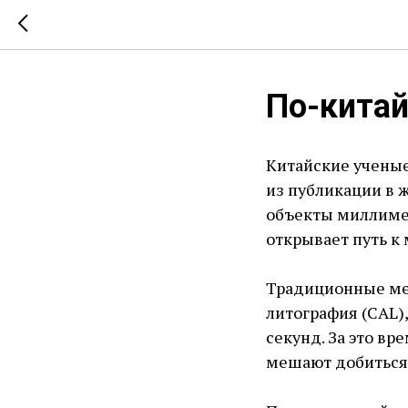
По-кита
Китайские ученые
из публикации в 
объекты миллимет
открывает путь к
Традиционные мет
литография (CAL)
секунд. За это вр
мешают добиться 