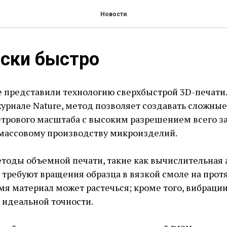
Новости
йски быстро
 представили технологию сверхбыстрой 3D-печати.
журнале Nature, метод позволяет создавать сложны
рового масштаба с высоким разрешением всего за 
 массовому производству микроизделий.
оды объемной печати, такие как вычислительная 
, требуют вращения образца в вязкой смоле на про
емя материал может растечься; кроме того, вибраци
идеальной точности.