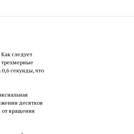
 Как следует
е трехмерные
0,6 секунды, что
аксиальная
тяжении десятков
и от вращения