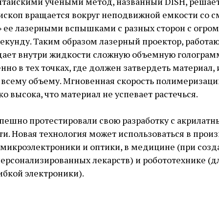
тайскими учеными метод, названный DISH, решает
ископ вращается вокруг неподвижной емкости со 
» ее лазерными вспышками с разных сторон с огромн
 секунду. Таким образом лазерный проектор, работа
дает внутри жидкости сложную объемную голограмм
но в тех точках, где должен затвердеть материал, 
всему объему. Мгновенная скорость полимеризаци
о высока, что материал не успевает растечься.
пешно протестировали свою разработку с акрилат
ти. Новая технология может использоваться в прои
микроэлектроники и оптики, в медицине (при созд
персонализированных лекарств) и робототехнике (д
ибкой электроники).