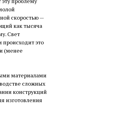
 эту проблему
смолой
ой скоростью — ​
ющий как тысяча
у. Свет
и происходит это
и (менее
ными материалами
зводстве сложных
ании конструкций
ля изготовления