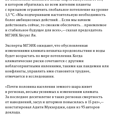
в котором обратилась ко всем жителям планеты
с призывом ограничить глобальное потепление на уровне
1,5 °C. «Мы подчеркиваем настоятельную необходимость
более амбициозных действий… Если мы начнем
действовать сейчас, то сможем обеспечить… приемлемое
и стабильное будущее для всех», — ​сказал председатель
МГЭИК Хёсунг Ли.
Эксперты МГЭИК ожидают, что обусловленная
изменениями климата нехватка продовольствия и воды
будет возрастать по мере потепления. Когда
климатические риски сочетаются с другими
неблагоприятными явлениями, такими как пандемии или
конфликты, управлять ими становится труднее,
отмечается в исследовании.
«Почти половина населения земного шара живет
в регионах, весьма уязвимых к изменениям климата.
За последнее десятилетие в таких регионах смертность
от наводнений, засух и штормов повысилась в 15 раз», —
констатировал Адити Мукхерджи, один из 93 авторов
доклада.