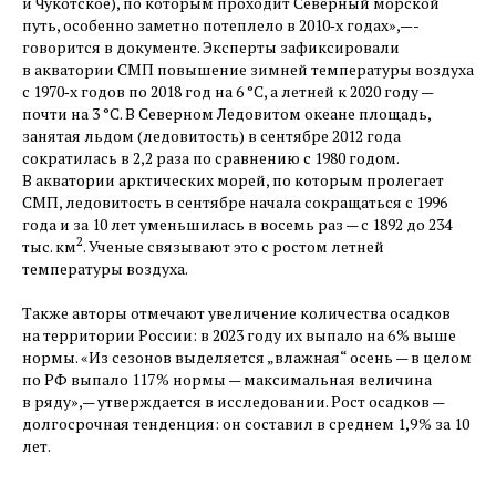
и Чукотское), по которым проходит Северный морской
путь, особенно заметно потеплело в 2010‑х годах», —-
говорится в документе. Эксперты зафиксировали
в акватории СМП повышение зимней температуры воздуха
с 1970‑х годов по 2018 год на 6 °C, а летней к 2020 году — ​
почти на 3 °C. В Северном Ледовитом океане площадь,
занятая льдом (ледовитость) в сентябре 2012 года
сократилась в 2,2 раза по сравнению с 1980 годом.
В акватории арктических морей, по которым пролегает
СМП, ледовитость в сентябре начала сокращаться с 1996
года и за 10 лет уменьшилась в восемь раз — ​с 1892 до 234
2
тыс. км
. Ученые связывают это с ростом летней
температуры воздуха.
Также авторы отмечают увеличение количества осадков
на территории России: в 2023 году их выпало на 6 % выше
нормы. «Из сезонов выделяется „влажная“ осень — ​в целом
по РФ выпало 117 % нормы — ​максимальная величина
в ряду», — ​утверждается в исследовании. Рост осадков — ​
долгосрочная тенденция: он составил в среднем 1,9 % за 10
лет.