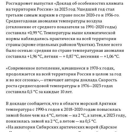
Росгидромет выпустил «Доклад об особенностях климата
на территории России» за 2023 год. Ушедший год стал
третьим самым жарким в стране после 2020‑го и 1936‑го.
Среднегодовая аномалия температуры воздуха
(отклонение от среднего показателя за 1991−2020 годы)
составила +0,99 °C. Температуры выше климатической
нормы наблюдались практически на всей территории
страны (кроме отдельных районов Чукотки). Теплее всего
было осенью: средняя по стране температурная аномалия
составила +1,96 °C, летняя — ​+ 0,87 °C, весенняя — ​+1,06 °C.
«Современное потепление, начавшееся в 1970‑х годах,
продолжается на всей территории России в целом за год
и во все сезоны», — ​отмечают авторы доклада. Скорость
роста среднегодовой температуры в 1976—2023 годах
составила 0,5 °C за каждые 10 лет.
В докладе сообщается, что в области морской Арктики
температура с 1990‑х годов к 2018−2020 годам повысилась
зимой более чем на 4 °C, летом — ​на 2 °C, а затем, к 2023 году,
понизилась зимой на 2 °C, а летом — ​на 0,5 °C.
«На акватории Сибирских арктических морей (Карское