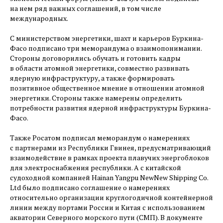
на нем ряд важных соглашений, в том числе
международных.
С министерством энергетики, шахт и карьеров Буркина-
Фасо подписано три меморандума о взаимопонимании.
Стороны договорились обучать и готовить кадры
в области атомной энергетики, совместно развивать
ядерную инфраструктуру, а также формировать
позитивное общественное мнение в отношении атомной
энергетики. Стороны также намерены определить
потребности развития ядерной инфраструктуры Буркина-
Фасо.
Также Росатом подписал меморандум о намерениях
с партнерами из Республики Гвинея, предусматривающий
взаимодействие в рамках проекта плавучих энергоблоков
для электроснабжения республики. А с китайской
судоходной компанией Hainan Yangpu NewNew Shipping Co.
Ltd было подписано соглашение о намерениях
относительно организации круглогодичной контейнерной
линии между портами России и Китая с использованием
акватории Северного морского пути (СМП). В документе