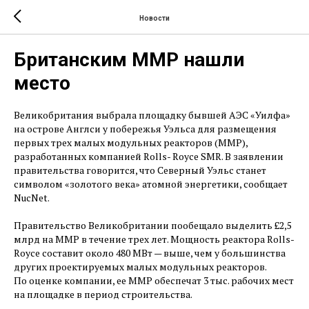
Новости
Британским ММР нашли
место
Великобритания выбрала площадку бывшей АЭС «Уилфа»
на острове Англси у побережья Уэльса для размещения
первых трех малых модульных реакторов (ММР),
разработанных компанией Rolls- Royce SMR. В заявлении
правительства говорится, что Северный Уэльс станет
символом «золотого века» атомной энергетики, сообщает
NucNet.
Правительство Великобритании пообещало выделить £2,5
млрд на ММР в течение трех лет. Мощность реактора Rolls-
Royce составит около 480 МВт — ​выше, чем у большинства
других проектируемых малых модульных реакторов.
По оценке компании, ее ММР обеспечат 3 тыс. рабочих мест
на площадке в период строительства.