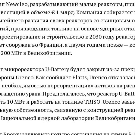
ап Newcleo, разрабатывающий малые реакторы, при
вестиций в объеме € 1 млрд. Компания собирается 
ьнейшего развития своих реакторов со свинцовым 
тий, производящих топливо на основе ядерных отхо
проектирование и строительство к 2030 году реакт
ет сооружен во Франции, а двумя годами позже — ​
200 МВт в Великобритании.
т микрореактора U-Battery будет закрыт из-за пре
роны Urenco. Как сообщает Platts, Urenco отказала
 с необходимостью переориентации» активов на ра
гащению урана. Предполагалось, что реактор U-Batt
 10 МВт и работать на топливе TRISO. Urenco заяви
ьную собственность, связанную с конструкцией реа
Национальной ядерной лаборатории Великобритани
t Energy заключила четыре соглашения на сумму $ 1