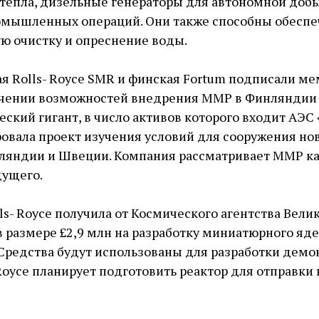
 тепла, дизельные генераторы для автономной доб
омышленных операций. Они также способны обеспе
 очистку и опреснение воды.
ая Rolls- Royce SMR и финская Fortum подписали м
учении возможностей внедрения ММР в Финляндии
еский гигант, в число активов которого входит АЭС 
ровала проект изучения условий для сооружения н
ляндии и Швеции. Компания рассматривает ММР ка
дущего.
lls- Royce получила от Космического агентства Вел
 размере £2,9 млн на разработку миниатюрного яде
 Средства будут использованы для разработки дем
 Royce планирует подготовить реактор для отправки 