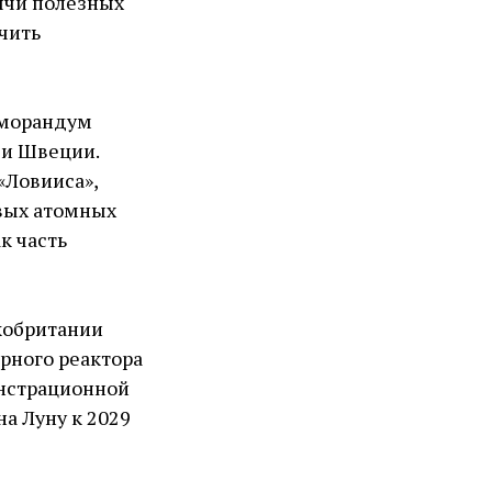
ычи полезных
чить
еморандум
 и Швеции.
«Ловииса»,
овых атомных
к часть
икобритании
рного реактора
онстрационной
на Луну к 2029