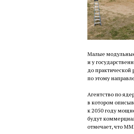
Малые модульные 
и у государствен
до практической 
по этому направл
Агентство по яде
в котором описы
к 2050 году мощн
будут коммерциали
отмечает, что ММ