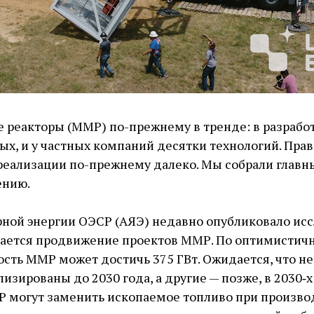
реакторы (ММР) по-прежнему в тренде: в разрабо
ных, и у частных компаний десятки технологий. Пра
реализации по-прежнему далеко. Мы собрали главн
ению.
рной энергии ОЭСР (АЯЭ) недавно опубликовало ис
вается продвижение проектов ММР. По оптимистич
ость ММР может достичь 375 ГВт. Ожидается, что н
зированы до 2030 года, а другие — ​позже, в 2030‑х
Р могут заменить ископаемое топливо при произво