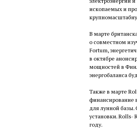
электроэнергии и
ископаемых и пр
крупномасштабную
В марте британск
о совместном из
Fortum, энергетич
в октябре анонси
мощностей в Фин
энергобаланса бу
Также в марте Ro
финансирование в
для лунной базы.
установки. Rolls-
году.