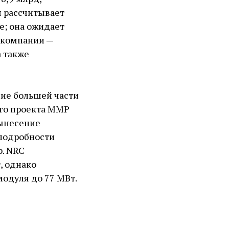
я рассчитывает
е; она ожидает
компании — ​
а также
ие большей части
ого проекта ММР
вынесение
подробности
р. NRC
, однако
одуля до 77 МВт.