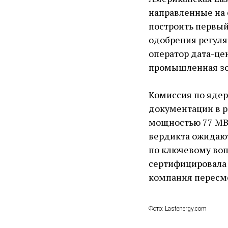
направленные на 
построить первый
одобрения регуля
оператор дата-це
промышленная зо
Комиссия по ядер
документации в р
мощностью 77 МВт
вердикта ожидают
по ключевому воп
сертифицировала
компания пересмо
Фото: Lastenergy.com