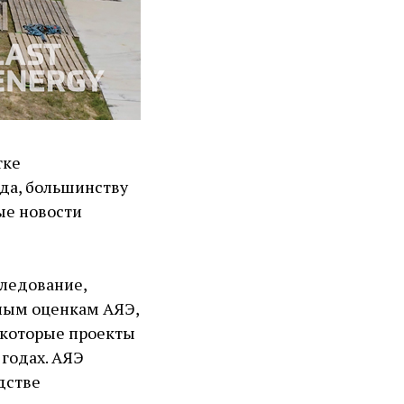
тке
вда, большинству
ые новости
следование,
ным оценкам АЯЭ,
екоторые проекты
 годах. АЯЭ
дстве