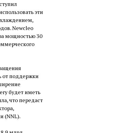
ступил
использовать эти
охлаждением,
дов. Newcleo
ора мощностью 30
коммерческого
кращения
сь от поддержки
сширение
ery будет иметь
ла, что передаст
ктора,
и (NNL).
8,9 млрд,