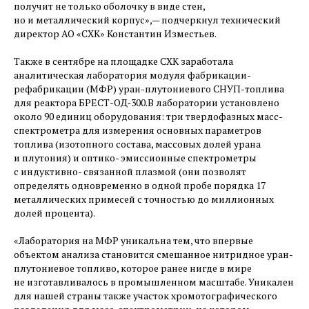
получит не только оболочку в виде стен,
но и металлический корпус», — ​подчеркнул технический
директор АО «СХК» Константин Изместьев.
Также в сентябре на площадке СХК заработала
аналитическая лаборатория модуля фабрикации-
рефабрикации (МФР) уран-плутониевого СНУП-топлива
для реактора БРЕСТ-ОД‑300.В лаборатории установлено
около 90 единиц оборудования: три твердофазных масс-
спектрометра для измерения основных параметров
топлива (изотопного состава, массовых долей урана
и плутония) и оптико- эмиссионные спектрометры
с индуктивно- связанной плазмой (они позволят
определять одновременно в одной пробе порядка 17
металлических примесей с точностью до миллионных
долей процента).
«Лаборатория на МФР уникальна тем, что впервые
объектом анализа становится смешанное нитридное уран-
плутониевое топливо, которое ранее нигде в мире
не изготавливалось в промышленном масштабе. Уникален
для нашей страны также участок хромотографического