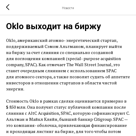
Новости
Oklo выходит на биржу
Oklo, американский атомно- энергетический стартап,
поддерживаемый Сэмом Альтманом, планирует выйти
на биржу за счет слияния со специально созданной
для поглощения компанией (special- purpose acquisition
company, SPAC). Как отмечает The Wall Street Journal, это
станет очередным слиянием с использованием SPAC
для атомного сектора, а также позволит судить об аппетите
инвесторов в отношении стартапов в области чистой
энергии.
Стоимость Oklo в рамках сделки оценивается примерно в
$ 850 млн. Она получит статус публичной компании после
слияния с AltC Acquisition, SPAC, которую софинансируют С.
Альтман и Майкл Кляйн, бывший банкир Citigroup. SPAC — ​
это компания- оболочка, привлекающая финансирование
и проходящая листинг на бирже, для того чтобы потом