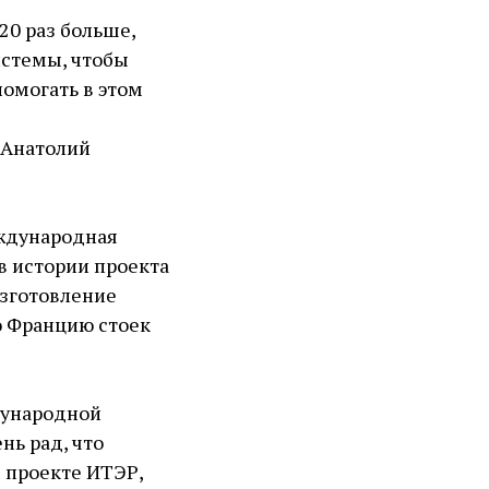
20 раз больше,
истемы, чтобы
помогать в этом
 Анатолий
еждународная
 истории проекта
Изготовление
о Францию стоек
дународной
нь рад, что
 проекте ИТЭР,