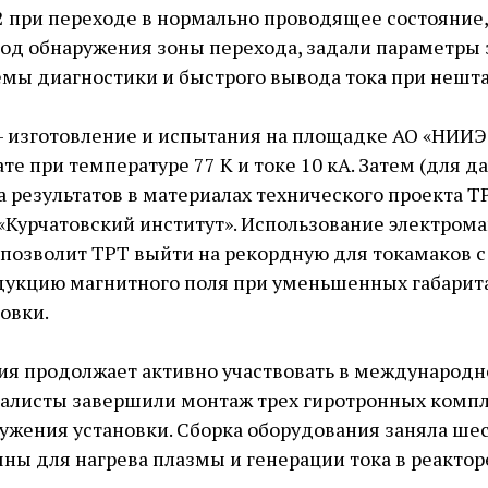
 при переходе в нормально проводящее состояние
од обнаружения зоны перехода, задали параметры
емы диагностики и быстрого вывода тока при нешта
 ​изготовление и испытания на площадке АО «НИИ
те при температуре 77 К и токе 10 кА. Затем (для 
а результатов в материалах технического проекта Т
«Курчатовский институт». Использование электром
 позволит ТРТ выйти на рекордную для токамаков 
дукцию магнитного поля при уменьшенных габарит
овки.
ия продолжает активно участвовать в международн
иалисты завершили монтаж трех гиротронных комп
ужения установки. Сборка оборудования заняла шес
ны для нагрева плазмы и генерации тока в реактор