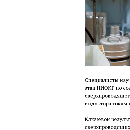
Специалисты науч
этап НИОКР по с
сверхпроводящего
индуктора токама
Ключевой результ
сверхпроводящих