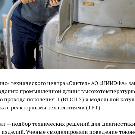
но- технического центра «Синтез» АО «НИИЭФА» з
озданию промышленной длины высокотемпературн
 провода поколения II (ВТСП‑2) и модельной кату
ка с реакторными технологиями (ТРТ).
ат — ​подбор технических решений для диагностик
 изделий. Ученые смоделировали поведение токо