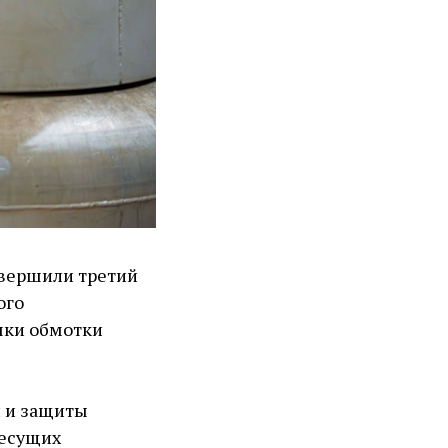
авершили третий
ого
шки обмотки
и и защиты
несущих