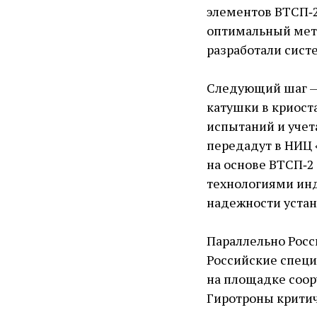
элементов ВТСП‑2
оптимальный мет
разработали сист
Следующий шаг —
катушки в криоста
испытаний и учет
передадут в НИЦ 
на основе ВТСП‑2
технологиями ин
надежности устан
Параллельно Росс
Российские спец
на площадке соор
Гиротроны критич