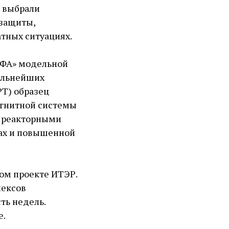
, выбрали
 защиты,
тных ситуациях.
ЭФА» модельной
дальнейших
РТ) образец
агнитной системы
с реакторными
ах и повышенной
ом проекте ИТЭР.
лексов
ть недель.
е.