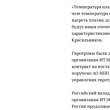
«Температура плаз
чем температура 
нагреть плазму до
будут наши отеч
характеристиками
Красильников.
Гиротроны были д
организация ИТЭР
контракт на пост
поручено АО НПП 
управления гиро
Российский вклад
организации ИТЭР
Россия продолжае