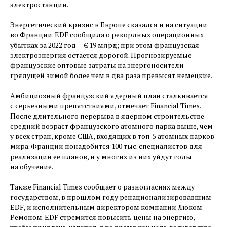
электростанции.
Энергетический кризис в Европе сказался и на ситуации
во Франции. EDF сообщила о рекордных операционных
убытках за 2022 год — ​€ 19 млрд; при этом французская
электроэнергия остается дорогой. Прогнозируемые
французские оптовые затраты на энергоносители
грядущей зимой более чем в два раза превысят немецкие.
Амбициозный французский ядерный план сталкивается
с серьезными препятствиями, отмечает Financial Times.
После длительного перерыва в ядерном строительстве
средний возраст французского атомного парка выше, чем
у всех стран, кроме США, входящих в топ‑5 атомных парков
мира. Франции понадобится 100 тыс. специалистов для
реализации ее планов, и у многих из них уйдут годы
на обучение.
Также Financial Times сообщает о разногласиях между
государством, в прошлом году ренационализировавшим
EDF, и исполнительным директором компании Люком
Ремоном. EDF стремится повысить цены на энергию,