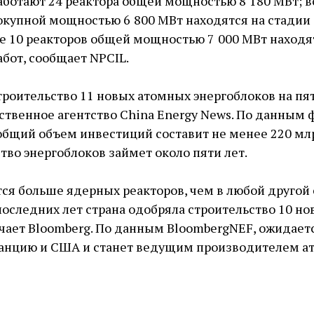
работают 24 реактора общей мощностью 8 180 МВт; 
окупной мощностью 6 800 МВт находятся на стадии 
е 10 реакторов общей мощностью 7 000 МВт находя
бот, сообщает NPCIL.
троительство 11 новых атомных энергоблоков на пя
ственное агентство China Energy News. По данным 
 общий объем инвестиций составит не менее 220 мл
тво энергоблоков займет около пяти лет.
тся больше ядерных реакторов, чем в любой другой 
последних лет страна одобряла строительство 10 но
чает Bloomberg. По данным BloombergNEF, ожидается
ранцию и США и станет ведущим производителем а