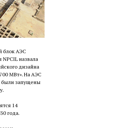
й блок АЭС
я NPCIL назвала
ийского дизайна
700 МВт». На АЭС
т, были запущены
у.
ятся 14
30 года.