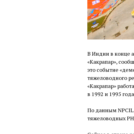
В Индии в конце 
«Какрапар», сооб
это событие «дем
тяжеловодного ре
«Какрапар» работ
в 1992 и 1995 год
По данным NPCIL,
тяжеловодных PHW