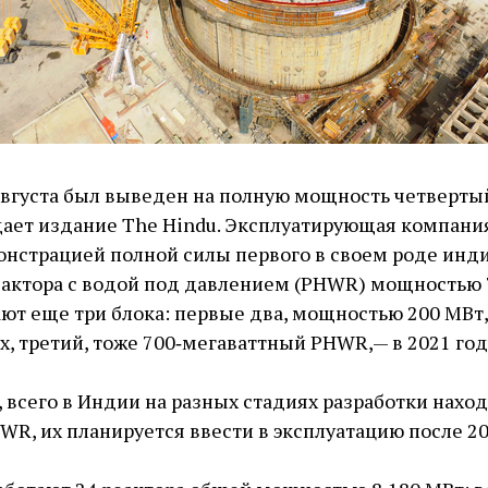
августа был выведен на полную мощность четверты
щает издание The Hindu. Эксплуатирующая компани
онстрацией полной силы первого в своем роде инд
актора с водой под давлением (PHWR) мощностью 
ают еще три блока: первые два, мощностью 200 МВ
ах, третий, тоже 700‑мегаваттный PHWR, — ​в 2021 год
 всего в Индии на разных стадиях разработки наход
R, их планируется ввести в эксплуатацию после 20