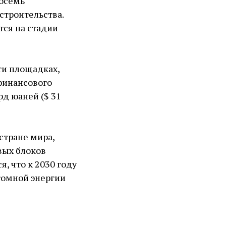
восемь
строительства.
тся на стадии
ти площадках,
финансового
рд юаней ($ 31
стране мира,
вых блоков
, что к 2030 году
томной энергии