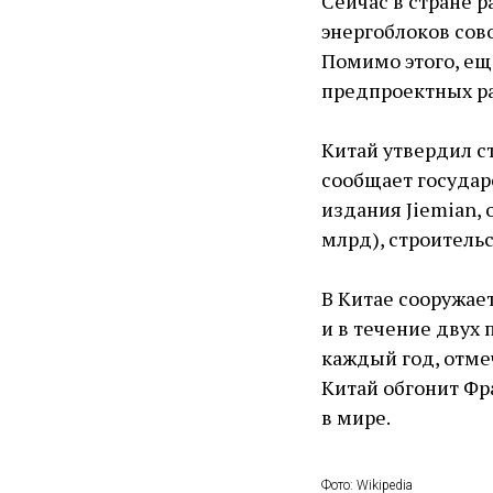
Сейчас в стране 
энергоблоков сов
Помимо этого, ещ
предпроектных ра
Китай утвердил с
сообщает государ
издания Jiemian,
млрд), строительс
В Китае сооружае
и в течение двух 
каждый год, отме
Китай обгонит Ф
в мире.
Фото: Wikipedia